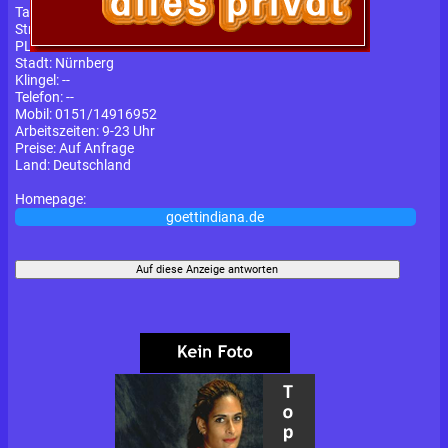
Tabus:
ohne Gummi
Strasse, Hausnr.:
--
PLZ:
9
Stadt:
Nürnberg
Klingel:
--
Telefon:
--
Mobil:
0151/14916952
Arbeitszeiten:
9-23 Uhr
Preise:
Auf Anfrage
Land:
Deutschland
Homepage:
goettindiana.de