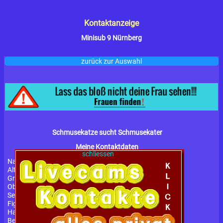
Kontaktanzeige
Minisub 9 Nürnberg
zurück zur Auswahl
Schmusekatze sucht Schmusekater
Meine Kontaktdaten
schliessen
Name:
Minisub
Alter:
40 Jahre
Größe:
158 cm
Oberweite:
100DD
Service:
gv, frz, ns, ds, rs, intimrasur, he
Figur:
Konfektionsgröße: 48
Haarfarbe:
brünett
Behaarung:
Natur