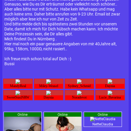
Genauso, wie Du es Dir erträumst oder vielleicht noch schöner..
Aber alles bitte nur mit Schutz. Habe kein Whatsapp und mag
auch keine sms. Daher bitte anrufen von 9-23 Uhr. Email ist zwar
möglich aber lese ich nur von Zeit zu Zeit.
Und bitte melde dich bis spätestens zwei Stunden vor unserem
Date, damit ich mich für Dich hübsch machen kann. Ich möchte
Deine Prinzessin sein, die Dir alles gibt.
Mich findest Du in Nürnberg .
Hier mal noch ein paar genauere Angaben von mir 40Jahre alt,
95kg, 158cm, 100DD, nicht rasiert..
Ich freue mich schon total auf Dich :-)
Bussi
MandyReal
Miley-Weasel
Sydney_Schmid
Daynia
SweetSusiNRW
Daynia
Noradevot
Lucie_Bavarina
Online
Online
Online
NetteClaudia