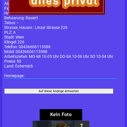
Algierfranzösisch bei mir, Facesittig
Figur:
Konfektionsgröße: 36
Haarfarbe:
Schwarz
Behaarung:
Rasiert
Tabus:
--
Strasse, Hausnr.:
Linzer Strasse 226
PLZ:
A
Stadt:
Wien
Klingel:
226
Telefon:
00436606115588
Mobil:
00436606115588
Arbeitszeiten:
MO-MI 10-05 Uhr DO-SA 10-06 Uhr SO 10-04 Uhr
Preise:
50
Land:
Österreich
Homepage: