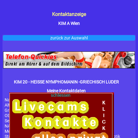
Kontaktanzeige
KIM A Wien
zurück zur Auswahl
KIM 20 - HEISSE NYMPHOMANIN -GRIECHISCH LUDER
Meine Kontaktdaten
schliessen
Name:
KIM
Alter:
20 Jahre
Größe:
165 cm cm
Oberweite:
75A
Service:
Inkludiert in meinem Preis: Beidseitiges
NATURFRANZÖSISCH, Verkehr in den geilsten Stellungen,
Mehrmaliges Kommen möglich, Gemeinsames Duschen,
Striptease, Fingerspiele ,Massage ,Zungenküsse ,Busenerotik