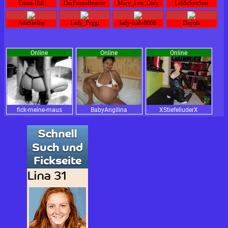
Emmi-Hill
DerPornoBeamte
Mary_Lou_Only
LeMaSnuSnu
AdaShelby
Lady_Peggi
lady-isabell666
Daynia
Online
Online
Online
fick-meine-maus
BabyAngilina
XStiefelluderX